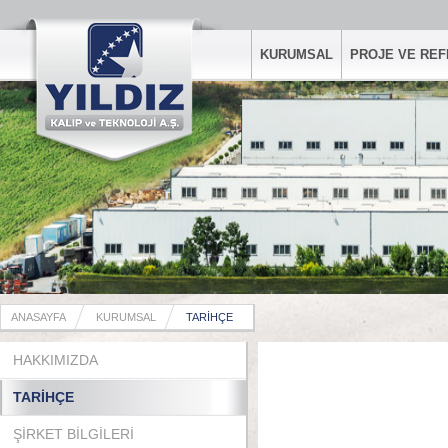
KURUMSAL
PROJE VE RE
ANASAYFA
KURUMSAL
TARİHÇE
HAKKIMIZDA
TARİHÇE
ŞİRKET BİLGİLERİ