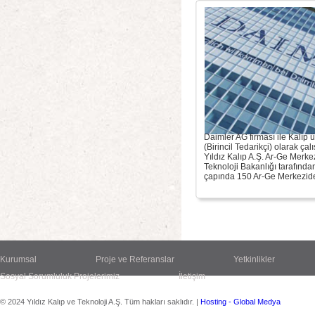
Daimler AG firması ile Kalıp 
(Birincil Tedarikçi) olarak ça
Yıldız Kalıp A.Ş. Ar-Ge Merke
Teknoloji Bakanlığı tarafında
çapında 150 Ar-Ge Merkeziden
Kurumsal
Proje ve Referanslar
Yetkinlikler
Sosyal Sorumluluk Projelerimiz
İletişim
© 2024 Yıldız Kalıp ve Teknoloji A.Ş. Tüm hakları saklıdır. |
Hosting - Global Medya