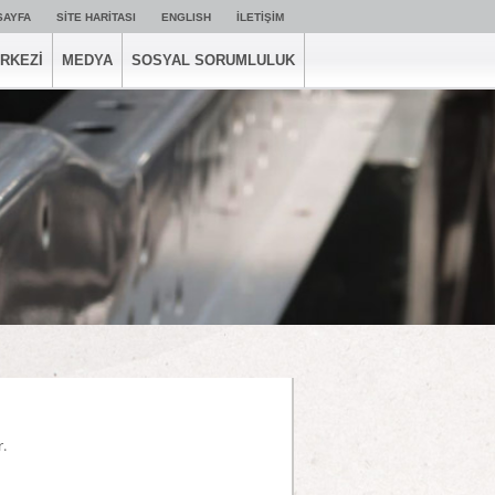
SAYFA
SİTE HARİTASI
ENGLISH
İLETİŞİM
ERKEZİ
MEDYA
SOSYAL SORUMLULUK
r.