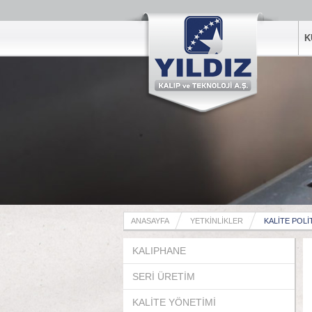
K
ANASAYFA
YETKİNLİKLER
KALİTE POLİ
KALIPHANE
SERİ ÜRETİM
KALİTE YÖNETİMİ