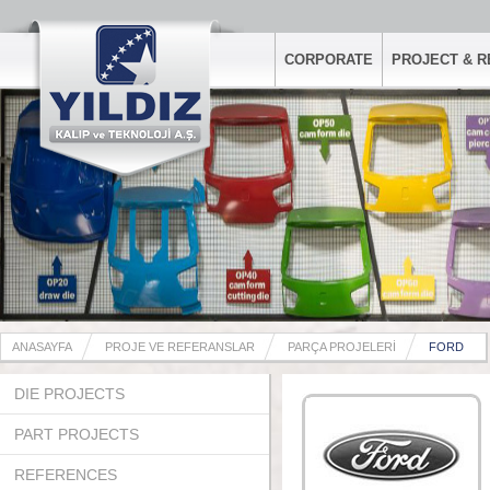
CORPORATE
PROJECT & 
ANASAYFA
PROJE VE REFERANSLAR
PARÇA PROJELERİ
FORD
DIE PROJECTS
PART PROJECTS
REFERENCES